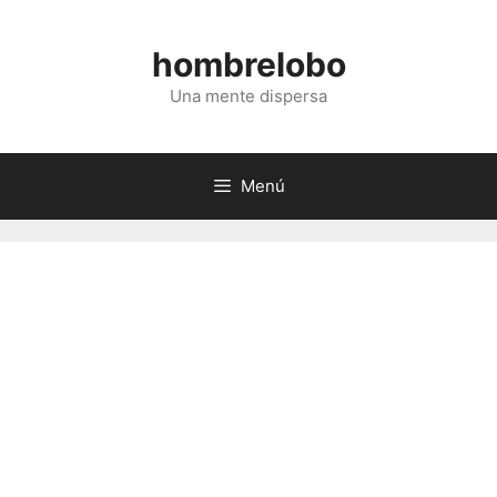
Saltar
al
hombrelobo
contenido
Una mente dispersa
Menú