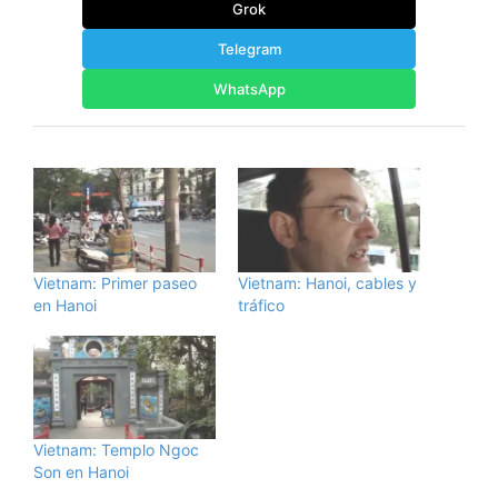
Grok
Telegram
WhatsApp
Vietnam: Primer paseo
Vietnam: Hanoi, cables y
en Hanoi
tráfico
Vietnam: Templo Ngoc
Son en Hanoi