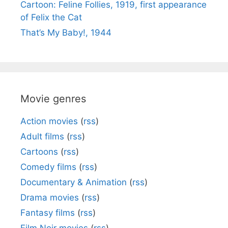
Cartoon: Feline Follies, 1919, first appearance
of Felix the Cat
That’s My Baby!, 1944
Movie genres
Action movies
(
rss
)
Adult films
(
rss
)
Cartoons
(
rss
)
Comedy films
(
rss
)
Documentary & Animation
(
rss
)
Drama movies
(
rss
)
Fantasy films
(
rss
)
Film Noir movies
(
rss
)