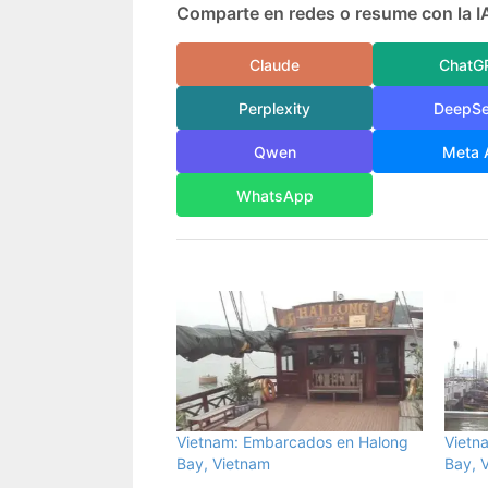
Comparte en redes o resume con la I
Claude
ChatG
Perplexity
DeepS
Qwen
Meta 
WhatsApp
Vietnam: Embarcados en Halong
Vietn
Bay, Vietnam
Bay, 