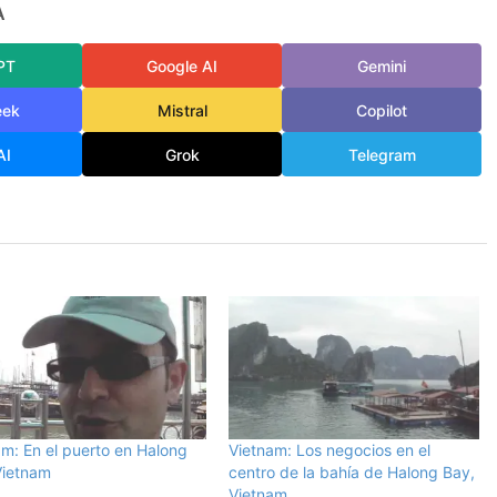
A
PT
Google AI
Gemini
eek
Mistral
Copilot
AI
Grok
Telegram
am: En el puerto en Halong
Vietnam: Los negocios en el
Vietnam
centro de la bahía de Halong Bay,
Vietnam