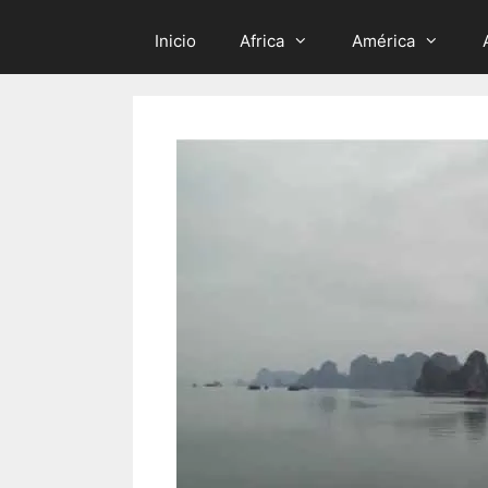
Inicio
Africa
América