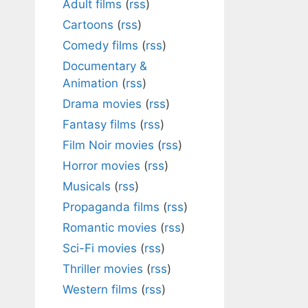
Adult films
(
rss
)
Cartoons
(
rss
)
Comedy films
(
rss
)
Documentary &
Animation
(
rss
)
Drama movies
(
rss
)
Fantasy films
(
rss
)
Film Noir movies
(
rss
)
Horror movies
(
rss
)
Musicals
(
rss
)
Propaganda films
(
rss
)
Romantic movies
(
rss
)
Sci-Fi movies
(
rss
)
Thriller movies
(
rss
)
Western films
(
rss
)