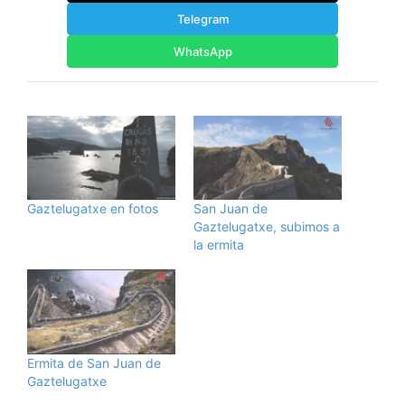
Telegram
WhatsApp
Gaztelugatxe en fotos
San Juan de
Gaztelugatxe, subimos a
la ermita
Ermita de San Juan de
Gaztelugatxe