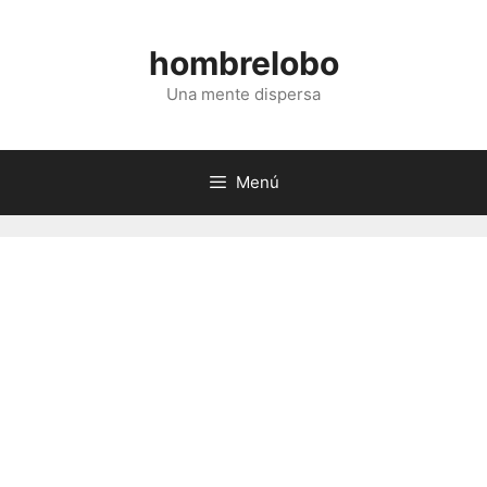
Saltar
al
hombrelobo
contenido
Una mente dispersa
Menú