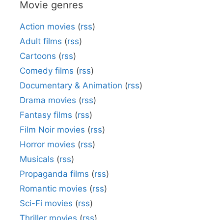
Movie genres
Action movies
(
rss
)
Adult films
(
rss
)
Cartoons
(
rss
)
Comedy films
(
rss
)
Documentary & Animation
(
rss
)
Drama movies
(
rss
)
Fantasy films
(
rss
)
Film Noir movies
(
rss
)
Horror movies
(
rss
)
Musicals
(
rss
)
Propaganda films
(
rss
)
Romantic movies
(
rss
)
Sci-Fi movies
(
rss
)
Thriller movies
(
rss
)