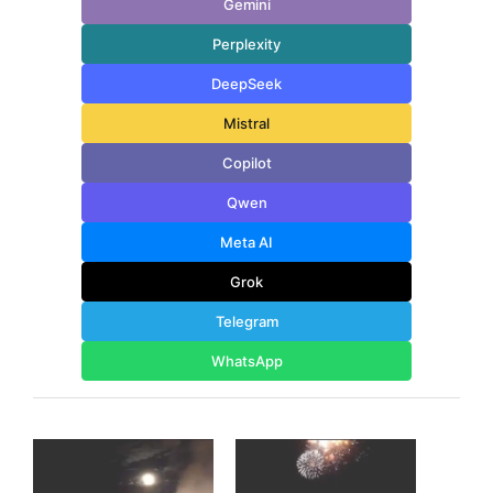
Gemini
Perplexity
DeepSeek
Mistral
Copilot
Qwen
Meta AI
Grok
Telegram
WhatsApp