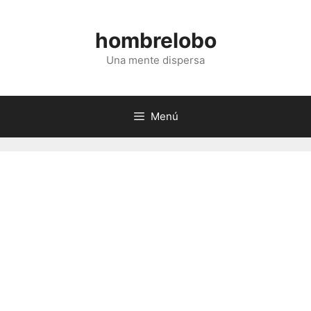
Saltar
al
hombrelobo
contenido
Una mente dispersa
Menú