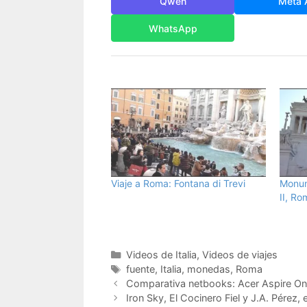
Qwen
Meta 
WhatsApp
Viaje a Roma: Fontana di Trevi
Monum
II, Ro
Categorías
Videos de Italia
,
Videos de viajes
Etiquetas
fuente
,
Italia
,
monedas
,
Roma
Comparativa netbooks: Acer Aspire O
Iron Sky, El Cocinero Fiel y J.A. Pérez