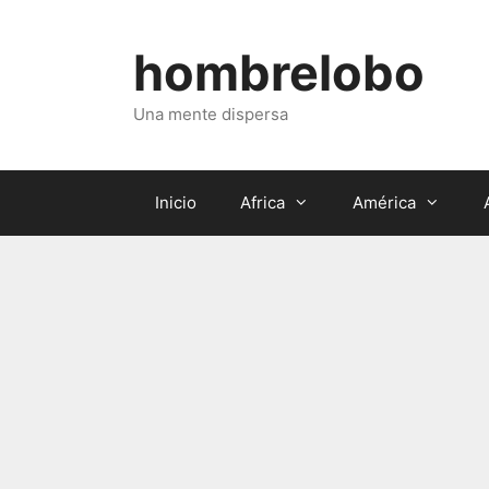
Saltar
al
hombrelobo
contenido
Una mente dispersa
Inicio
Africa
América