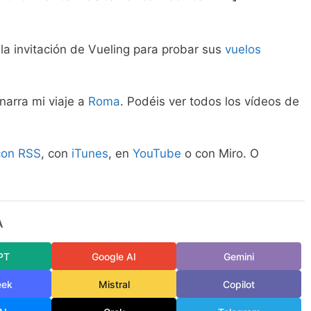
 la invitación de Vueling para probar sus
vuelos
narra mi viaje a
Roma
. Podéis ver todos los vídeos de
con RSS
, con
iTunes
, en
YouTube
o con Miro. O
A
PT
Google AI
Gemini
eek
Mistral
Copilot