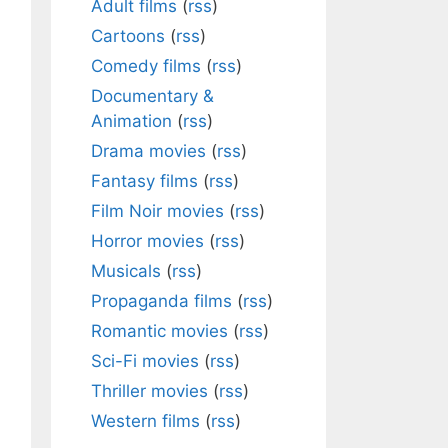
Adult films
(
rss
)
Cartoons
(
rss
)
Comedy films
(
rss
)
Documentary &
Animation
(
rss
)
Drama movies
(
rss
)
Fantasy films
(
rss
)
Film Noir movies
(
rss
)
Horror movies
(
rss
)
Musicals
(
rss
)
Propaganda films
(
rss
)
Romantic movies
(
rss
)
Sci-Fi movies
(
rss
)
Thriller movies
(
rss
)
Western films
(
rss
)