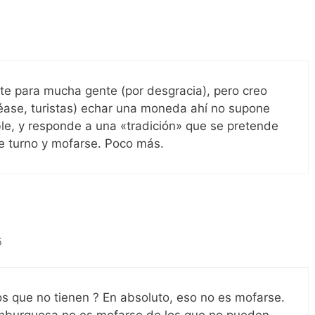
1
e para mucha gente (por desgracia), pero creo
séase, turistas) echar una moneda ahí no supone
e, y responde a una «tradición» que se pretende
 de turno y mofarse. Poco más.
5
os que no tienen ? En absoluto, eso no es mofarse.
burguesa no es mofarse de los que no pueden