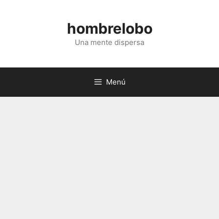
Saltar
al
hombrelobo
contenido
Una mente dispersa
Menú