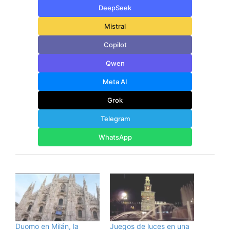
DeepSeek
Mistral
Copilot
Qwen
Meta AI
Grok
Telegram
WhatsApp
Duomo en Milán, la
Juegos de luces en una