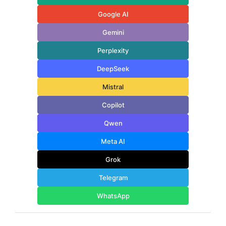
Google AI
Gemini
Perplexity
DeepSeek
Mistral
Copilot
Qwen
Meta AI
Grok
Telegram
WhatsApp