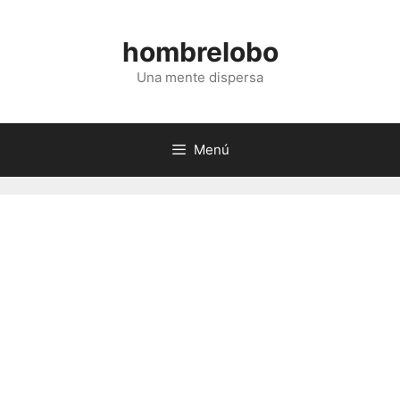
Saltar
al
hombrelobo
contenido
Una mente dispersa
Menú