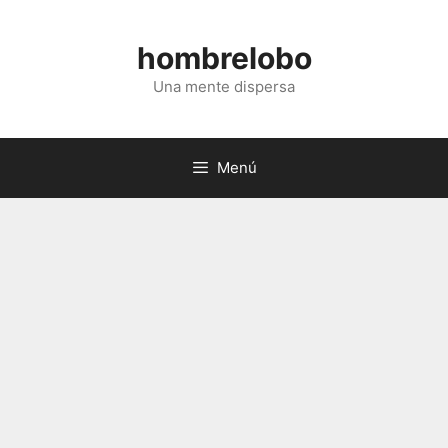
Saltar
al
hombrelobo
contenido
Una mente dispersa
Menú