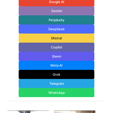
Google AI
Gemini
Perplexity
DeepSeek
Mistral
Copilot
Qwen
Meta AI
Grok
Telegram
WhatsApp