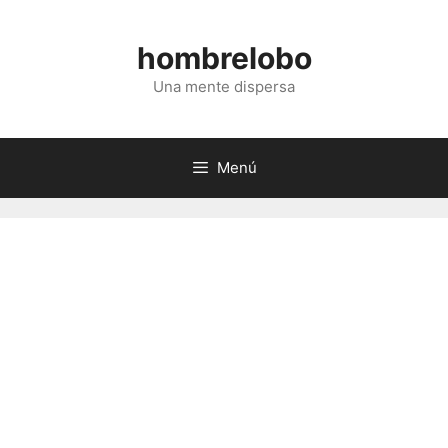
Saltar
al
hombrelobo
contenido
Una mente dispersa
Menú