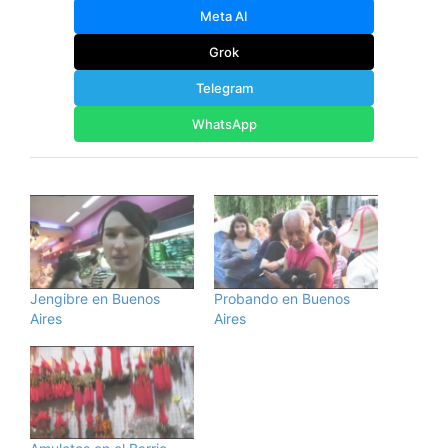
Meta AI
Grok
Telegram
WhatsApp
Jengibre en Buenos
Probando en Buenos
Aires
Aires