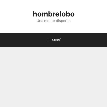
Saltar
al
hombrelobo
contenido
Una mente dispersa
Menú