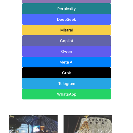
Perplexity
DeepSeek
Mistral
Copilot
Qwen
Meta AI
Grok
Telegram
WhatsApp