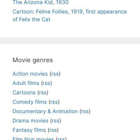
The Arizona Kid, 1930
Cartoon: Feline Follies, 1919, first appearance
of Felix the Cat
Movie genres
Action movies
(
rss
)
Adult films
(
rss
)
Cartoons
(
rss
)
Comedy films
(
rss
)
Documentary & Animation
(
rss
)
Drama movies
(
rss
)
Fantasy films
(
rss
)
Film Noir movies
(
rss
)