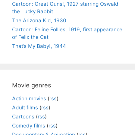
Cartoon: Great Guns!, 1927 starring Oswald
the Lucky Rabbit
The Arizona Kid, 1930
Cartoon: Feline Follies, 1919, first appearance
of Felix the Cat
That’s My Baby!, 1944
Movie genres
Action movies
(
rss
)
Adult films
(
rss
)
Cartoons
(
rss
)
Comedy films
(
rss
)
Documentary & Animation
(
rss
)