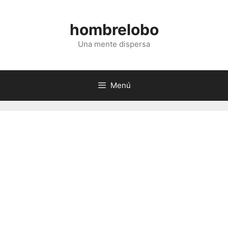
Saltar
al
hombrelobo
contenido
Una mente dispersa
Menú