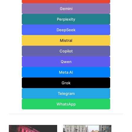
Gemini
Perplexity
DeepSeek
Mistral
Copilot
Qwen
Meta AI
Grok
Telegram
WhatsApp