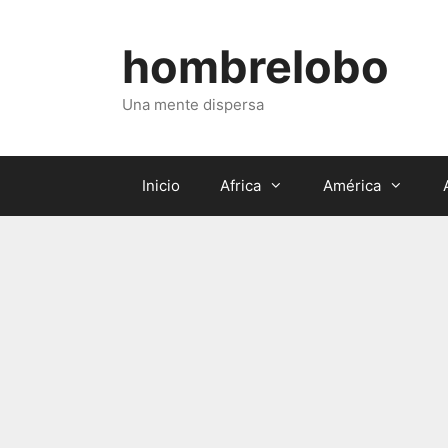
Saltar
al
hombrelobo
contenido
Una mente dispersa
Inicio
Africa
América