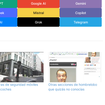
PT
Google AI
Gemini
eek
Mistral
Copilot
AI
Grok
Telegram
as de seguridad móviles
Otras secciones de hombrelobo
 coches
que quizás no conocías