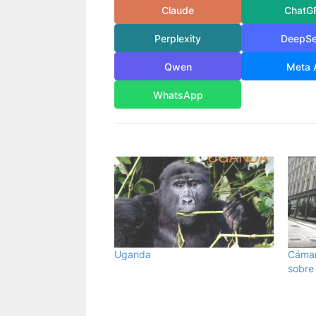
Claude
ChatG
Perplexity
DeepS
Qwen
Meta 
WhatsApp
Uganda
Cámar
sobre