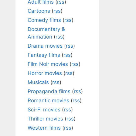
Adult films
(
rss
)
Cartoons
(
rss
)
Comedy films
(
rss
)
Documentary &
Animation
(
rss
)
Drama movies
(
rss
)
Fantasy films
(
rss
)
Film Noir movies
(
rss
)
Horror movies
(
rss
)
Musicals
(
rss
)
Propaganda films
(
rss
)
Romantic movies
(
rss
)
Sci-Fi movies
(
rss
)
Thriller movies
(
rss
)
Western films
(
rss
)