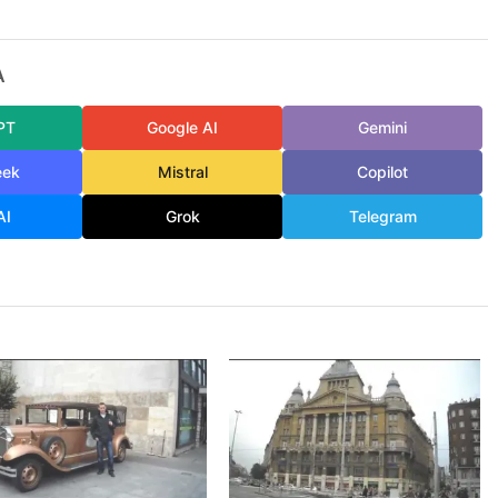
A
PT
Google AI
Gemini
eek
Mistral
Copilot
AI
Grok
Telegram