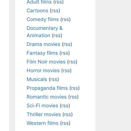
Adult films
(
rss
)
Cartoons
(
rss
)
Comedy films
(
rss
)
Documentary &
Animation
(
rss
)
Drama movies
(
rss
)
Fantasy films
(
rss
)
Film Noir movies
(
rss
)
Horror movies
(
rss
)
Musicals
(
rss
)
Propaganda films
(
rss
)
Romantic movies
(
rss
)
Sci-Fi movies
(
rss
)
Thriller movies
(
rss
)
Western films
(
rss
)