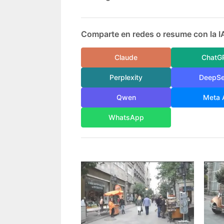
Comparte en redes o resume con la I
Claude
ChatG
Perplexity
DeepS
Qwen
Meta 
WhatsApp