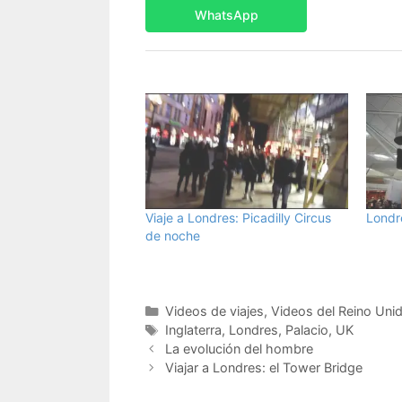
WhatsApp
Viaje a Londres: Picadilly Circus
Londre
de noche
Categorías
Videos de viajes
,
Videos del Reino Uni
Etiquetas
Inglaterra
,
Londres
,
Palacio
,
UK
La evolución del hombre
Viajar a Londres: el Tower Bridge