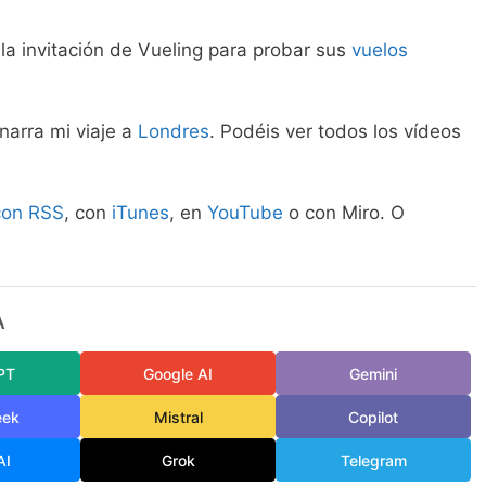
 la invitación de Vueling para probar sus
vuelos
narra mi viaje a
Londres
. Podéis ver todos los vídeos
.
con RSS
, con
iTunes
, en
YouTube
o con Miro. O
A
PT
Google AI
Gemini
eek
Mistral
Copilot
AI
Grok
Telegram