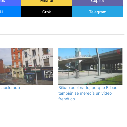
eek
Mistral
Copilot
AI
Grok
Telegram
n acelerado
Bilbao acelerado, porque Bilbao
también se merecía un vídeo
frenético