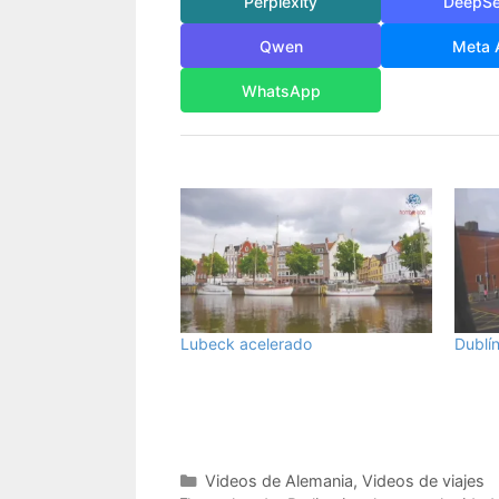
Perplexity
DeepS
Qwen
Meta 
WhatsApp
Lubeck acelerado
Dublí
Categorías
Videos de Alemania
,
Videos de viajes