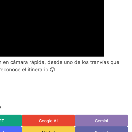
ín en cámara rápida, desde uno de los tranvías que
econoce el itinerario 🙂
A
PT
Google AI
Gemini