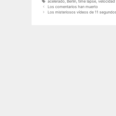
Etiquetas
acelerado
,
Berlin
,
time lapse
,
velocidad
Los comentarios han muerto
Los misteriosos vídeos de 11 segundo