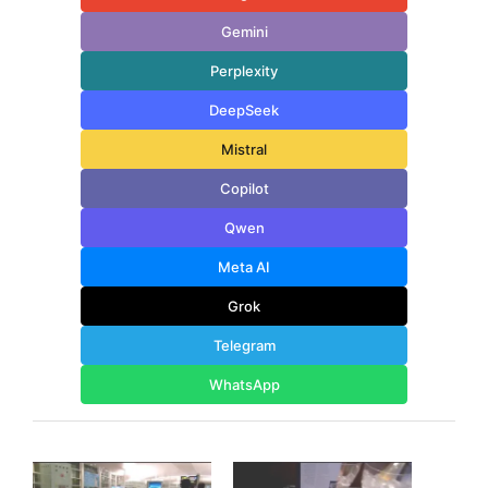
Gemini
Perplexity
DeepSeek
Mistral
Copilot
Qwen
Meta AI
Grok
Telegram
WhatsApp