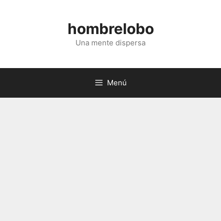
Saltar
al
hombrelobo
contenido
Una mente dispersa
Menú