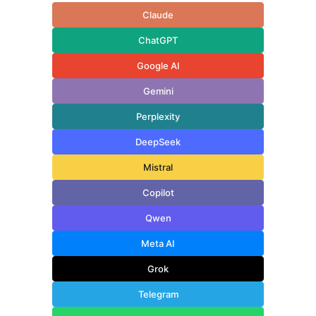
Claude
ChatGPT
Google AI
Gemini
Perplexity
DeepSeek
Mistral
Copilot
Qwen
Meta AI
Grok
Telegram