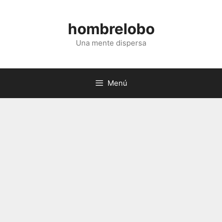
Saltar
al
hombrelobo
contenido
Una mente dispersa
Menú