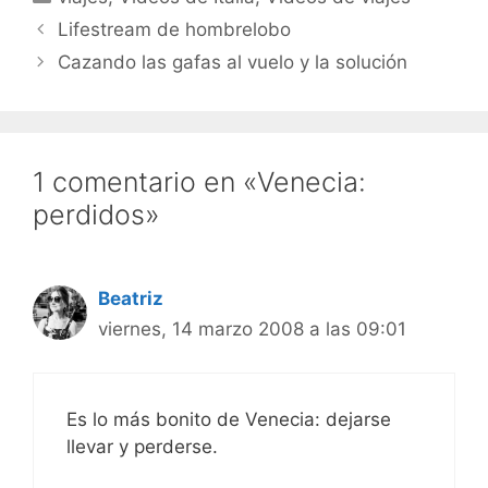
en tu página: Suscribiros
a los video feeds RSS:
Lifestream de hombrelobo
Suscríbete a los vídeos
Cazando las gafas al vuelo y la solución
de viajes de hombrelobo
Para iPods y AppleTVs,
usad iTunes: Y para
suscribiros al videoblog
con…
1 comentario en «Venecia:
perdidos»
Beatriz
viernes, 14 marzo 2008 a las 09:01
Es lo más bonito de Venecia: dejarse
llevar y perderse.