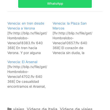
WhatsApp
Venecia: en tren desde
Venecia: la Plaza San
Venecia a Verona
Marcos
[flv:http://blip.tv/file/get/
[flv:http://blip.tv/file/get/
Hombrelobo-
Hombrelobo-
Venecia18383.flv 640
Venecia10657.flv 640
368] En tren hacia
368] El corazón de
Verona. Y por alguna
Venecia sin duda, la
razón, digo
Plaza de San Marcos.
Venecia: El Arsenal
"evidentemente" varias
Insertar vídeo en tu
[flv:http://blip.tv/file/get/
veces ..... Insertar vídeo
página: Suscribiros a los
Hombrelobo-
en tu página: Suscribiros
video feeds RSS:
Venecia14702.flv 640
a los video feeds RSS:
Suscríbete a los vídeos
368] De casualidad
Suscríbete a los vídeos
de viajes de hombrelobo
encontramos el Arsenal,
de viajes de hombrelobo
Para iPods y AppleTVs,
una zona preciosa para
Para iPods y AppleTVs,
usad iTunes: Y para
pasear tranquilamente
usad iTunes: Y para
suscribiros al videoblog
en la Venecia más
suscribiros al videoblog
con Miro, pulsad aquí:
tranquila. Insertar vídeo
con Miro, pulsad aquí:…
Descarga el…
Categorías
viajes
,
Videos de Italia
,
Videos de viajes