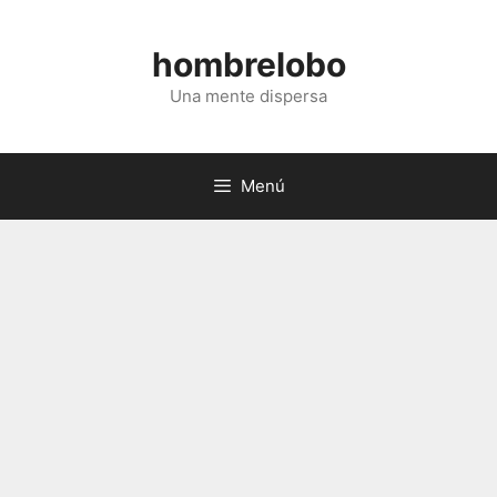
Saltar
al
hombrelobo
contenido
Una mente dispersa
Menú