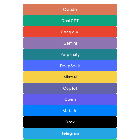
Claude
ChatGPT
Google AI
Gemini
Perplexity
DeepSeek
Mistral
Copilot
Qwen
Meta AI
Grok
Telegram