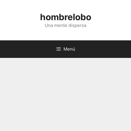
Saltar
al
hombrelobo
contenido
Una mente dispersa
Menú