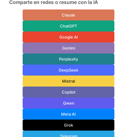
Comparte en redes o resume con la IA
Claude
ChatGPT
Google AI
Gemini
Perplexity
DeepSeek
Mistral
Copilot
Qwen
Meta AI
Grok
Telegram