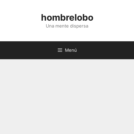
Saltar
al
hombrelobo
contenido
Una mente dispersa
Menú