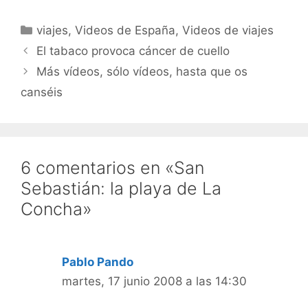
feeds RSS: Suscríbete a
los vídeos de viajes de
Categorías
viajes
,
Videos de España
,
Videos de viajes
hombrelobo Para iPods y
AppleTVs, usad iTunes: Y
El tabaco provoca cáncer de cuello
para suscribiros al
Más vídeos, sólo vídeos, hasta que os
videoblog…
canséis
6 comentarios en «San
Sebastián: la playa de La
Concha»
Pablo Pando
martes, 17 junio 2008 a las 14:30