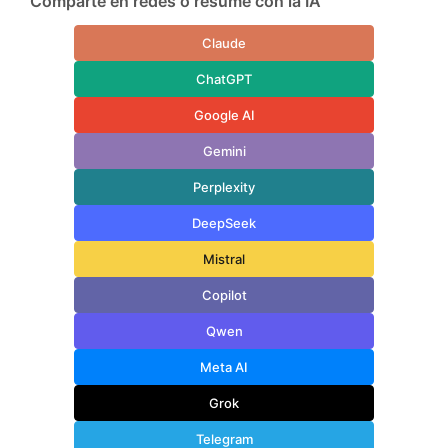
Comparte en redes o resume con la IA
Claude
ChatGPT
Google AI
Gemini
Perplexity
DeepSeek
Mistral
Copilot
Qwen
Meta AI
Grok
Telegram