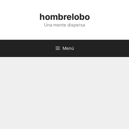
Saltar
al
hombrelobo
contenido
Una mente dispersa
Menú