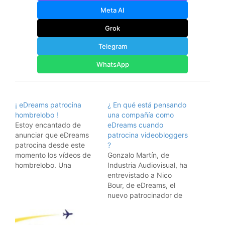
Meta AI
Grok
Telegram
WhatsApp
¡ eDreams patrocina
¿ En qué está pensando
hombrelobo !
una compañía como
Estoy encantado de
eDreams cuando
anunciar que eDreams
patrocina videobloggers
patrocina desde este
?
momento los vídeos de
Gonzalo Martín, de
hombrelobo. Una
Industria Audiovisual, ha
apuesta de la empresa
entrevistado a Nico
por apoyar a un chalado
Bour, de eDreams, el
que va grabando vídeos
nuevo patrocinador de
por el mundo con una
mis vídeos de viajes.
cámara de fotos (ese
Podéis ver la entrevista