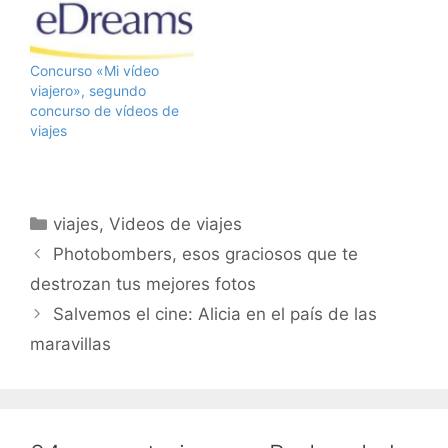
soy yo, el chalado me
original con los textos de
refiero). Así que a partir
Gonzalo en su propia
de ahora esperad…
web, donde se detalla
porqué es una estrategia
Concurso «Mi vídeo
empresarial lógica y
viajero», segundo
potencialmente muy
concurso de vídeos de
rentable para ellos.
viajes
Pero…
Categorías
viajes
,
Videos de viajes
Photobombers, esos graciosos que te
destrozan tus mejores fotos
Salvemos el cine: Alicia en el país de las
maravillas