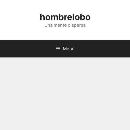
Saltar
al
hombrelobo
contenido
Una mente dispersa
Menú