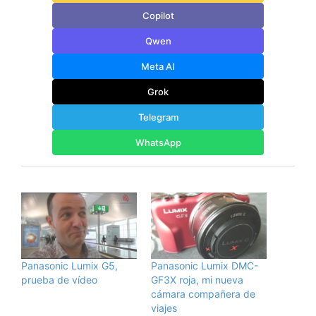
Copilot
Qwen
Meta AI
Grok
Telegram
WhatsApp
Panasonic Lumix G5,
Panasonic Lumix DMC-
prueba de vídeo
GF3X roja, mi nueva
cámara compañera de
viajes