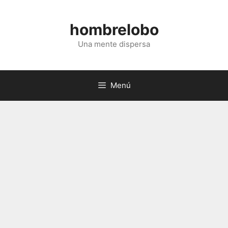
Saltar
al
hombrelobo
contenido
Una mente dispersa
Menú