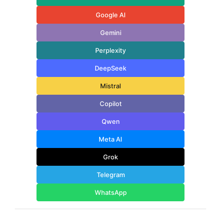
Google AI
Gemini
Perplexity
DeepSeek
Mistral
Copilot
Qwen
Meta AI
Grok
Telegram
WhatsApp