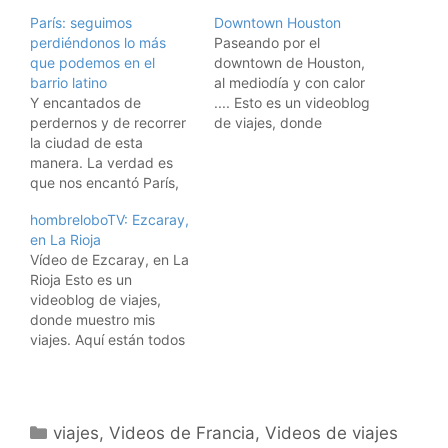
París: seguimos
Downtown Houston
perdiéndonos lo más
Paseando por el
que podemos en el
downtown de Houston,
barrio latino
al mediodía y con calor
Y encantados de
.... Esto es un videoblog
perdernos y de recorrer
de viajes, donde
la ciudad de esta
muestro mis viajes. Aquí
manera. La verdad es
están todos los vídeos
que nos encantó París,
de los viajes. Suscribiros
una ciudad preciosa.
a los feeds RSS:
hombreloboTV: Ezcaray,
Suscribiros a los video
Suscríbete a los vídeos
en La Rioja
feeds RSS: Suscríbete a
de viajes de hombrelobo
Vídeo de Ezcaray, en La
los vídeos de viajes de
Para iPods y AppleTVs,
Rioja Esto es un
hombrelobo Para iPods y
usad iTunes: Y…
videoblog de viajes,
AppleTVs, usad iTunes: Y
donde muestro mis
para suscribiros al
viajes. Aquí están todos
videoblog con Miro,
los vídeos de los viajes.
pulsad…
Suscribiros a los feeds
RSS: Suscríbete a los
vídeos de viajes de
Categorías
viajes
,
Videos de Francia
,
Videos de viajes
hombrelobo Para iPods y