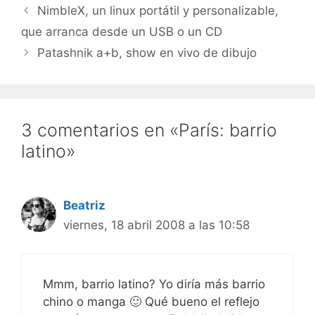
AppleTVs, usad iTunes: Y
NimbleX, un linux portátil y personalizable,
para suscribiros al
que arranca desde un USB o un CD
videoblog con
Democracy…
Patashnik a+b, show en vivo de dibujo
3 comentarios en «París: barrio
latino»
Beatriz
viernes, 18 abril 2008 a las 10:58
Mmm, barrio latino? Yo diría más barrio
chino o manga 🙂 Qué bueno el reflejo