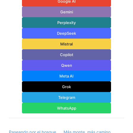
Google AI
Gemini
Perplexity
DeepSeek
Mistral
Copilot
Qwen
Meta AI
Grok
Telegram
WhatsApp
Paseando por el bosque
Más monte, más camino