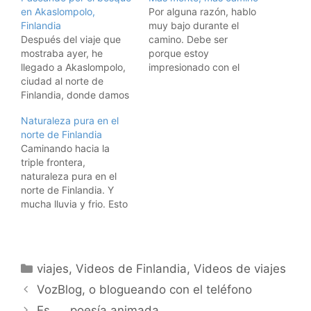
en Akaslompolo,
Por alguna razón, hablo
Finlandia
muy bajo durante el
Después del viaje que
camino. Debe ser
mostraba ayer, he
porque estoy
llegado a Akaslompolo,
impresionado con el
ciudad al norte de
paisaje Finlandés. Esto
Finlandia, donde damos
es un videoblog de
un paseo por el monte,
viajes, donde muestro
Naturaleza pura en el
en plena época de la
mis viajes. Aquí están
norte de Finlandia
ruska. No he mostrado
todos los vídeos de los
Caminando hacia la
imágenes de la llegada
viajes. Suscribiros a los
triple frontera,
porque era tarde, pero a
feeds RSS: Suscríbete a
naturaleza pura en el
la vuelta mostraré
los vídeos de viajes de
norte de Finlandia. Y
Rovaniemi. Esto es un
hombrelobo Para…
mucha lluvia y frio. Esto
videoblog de viajes,…
es un videoblog de
viajes, donde muestro
mis viajes. Aquí están
todos los vídeos de los
Categorías
viajes
,
Videos de Finlandia
,
Videos de viajes
viajes. Suscribiros a los
feeds RSS: Suscríbete a
VozBlog, o blogueando con el teléfono
los vídeos de viajes de
Es …. poesía animada