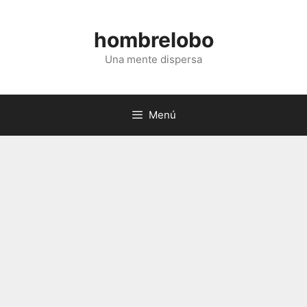
Saltar
al
hombrelobo
contenido
Una mente dispersa
Menú