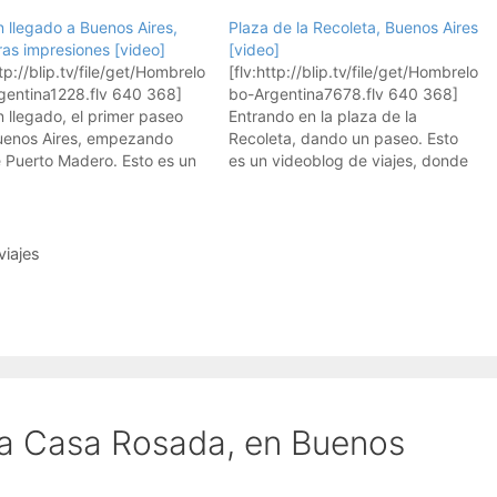
 llegado a Buenos Aires,
Plaza de la Recoleta, Buenos Aires
ras impresiones [video]
[video]
ttp://blip.tv/file/get/Hombrelo
[flv:http://blip.tv/file/get/Hombrelo
gentina1228.flv 640 368]
bo-Argentina7678.flv 640 368]
 llegado, el primer paseo
Entrando en la plaza de la
uenos Aires, empezando
Recoleta, dando un paseo. Esto
 Puerto Madero. Esto es un
es un videoblog de viajes, donde
blog de viajes, donde
muestro mis viajes. Aquí están
o mis viajes. Aquí están
todos los vídeos de los viajes.
los vídeos de los viajes.
Suscribiros a los feeds RSS:
biros a los feeds RSS:
Suscríbete a los vídeos de viajes
viajes
bete a los vídeos de viajes
de hombrelobo Para iPods y
mbrelobo Para iPods y
AppleTVs, usad iTunes:…
TVs,…
La Casa Rosada, en Buenos