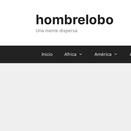
Saltar
al
hombrelobo
contenido
Una mente dispersa
Inicio
Africa
América