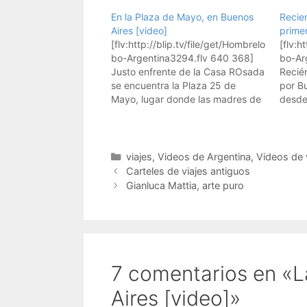
En la Plaza de Mayo, en Buenos
Recien
Aires [video]
prime
[flv:http://blip.tv/file/get/Hombrelo
[flv:h
bo-Argentina3294.flv 640 368]
bo-Ar
Justo enfrente de la Casa ROsada
Recién
se encuentra la Plaza 25 de
por B
Mayo, lugar donde las madres de
desde
la Plaza de Mayo se reunían para
video
llorar a sus hijos y familiares. Esto
muestr
es un videoblog de viajes, donde
todos 
muestro mis viajes. Aquí están
Suscri
Categorías
viajes
,
Videos de Argentina
,
Videos de 
todos los videos de…
Suscrí
Carteles de viajes antiguos
de ho
Gianluca Mattia, arte puro
Apple
7 comentarios en «
Aires [video]»