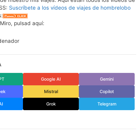
nde muestro mis viajes. Aquí están todos los vídeos de
RSS:
Suscríbete a los vídeos de viajes de hombrelobo
s:
Miro, pulsad aquí:
rdenador
A
PT
Google AI
Gemini
eek
Mistral
Copilot
AI
Grok
Telegram