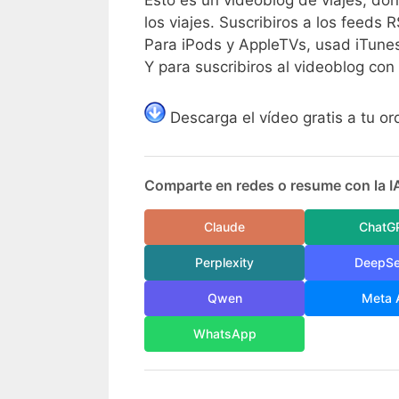
Esto es un videoblog de viajes, do
los viajes. Suscribiros a los feeds 
Para iPods y AppleTVs, usad iTune
Y para suscribiros al videoblog con 
Descarga el vídeo gratis a tu o
Comparte en redes o resume con la I
Claude
ChatG
Perplexity
DeepS
Qwen
Meta 
WhatsApp