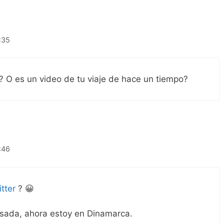
:35
 O es un video de tu viaje de hace un tiempo?
:46
itter
? 😀
pasada, ahora estoy en Dinamarca.