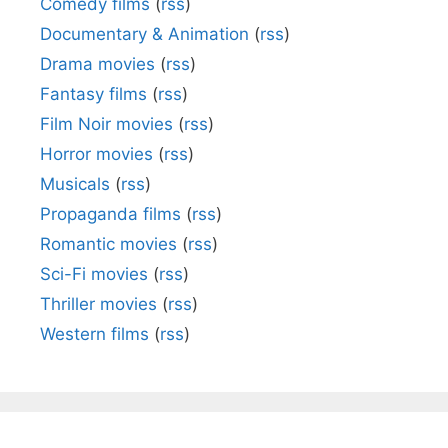
Comedy films
(
rss
)
Documentary & Animation
(
rss
)
Drama movies
(
rss
)
Fantasy films
(
rss
)
Film Noir movies
(
rss
)
Horror movies
(
rss
)
Musicals
(
rss
)
Propaganda films
(
rss
)
Romantic movies
(
rss
)
Sci-Fi movies
(
rss
)
Thriller movies
(
rss
)
Western films
(
rss
)