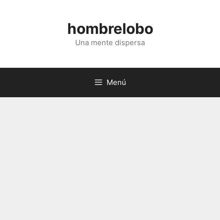
Saltar
al
hombrelobo
contenido
Una mente dispersa
Menú