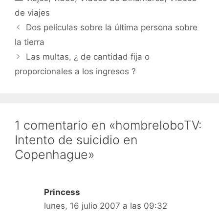
hombrelobo Para iPods y
AppleTVs, usad iTunes: Y
de viajes
para suscribiros al
Dos películas sobre la última persona sobre
videoblog con
Democracy…
la tierra
Las multas, ¿ de cantidad fija o
proporcionales a los ingresos ?
1 comentario en «hombreloboTV:
Intento de suicidio en
Copenhague»
Princess
lunes, 16 julio 2007 a las 09:32