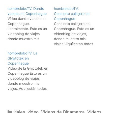
hombreloboTV: Dando
hombreloboTV:
vueltas en Copenhague
Concierto callejero en
Vídeo dando vueltas en
Copenhague
Copenhague.
Concierto callejero en
Literalmente. Esto es un
Copenhague. Esto es un
videoblog de viajes,
videoblog de viajes,
donde muestro mis
donde muestro mis
viajes. Aquí están todos
viajes. Aquí están todos
los vídeos de los viajes.
los vídeos de los viajes.
hombreloboTV: La
Suscribiros a los feeds
Suscribiros a los feeds
Glyptotek en
RSS: Suscríbete a los
RSS: Suscríbete a los
Copenhague
vídeos de viajes de
vídeos de viajes de
Vídeo de la Glyptotek en
hombrelobo Para iPods y
hombrelobo Para iPods y
Copenhague Esto es un
AppleTVs, usad iTunes: Y
AppleTVs, usad iTunes: Y
videoblog de viajes,
para suscribiros al
para suscribiros al
donde muestro mis
videoblog con
videoblog con
viajes. Aquí están todos
Democracy…
Democracy Player,
los vídeos de los viajes.
pulsad…
Suscribiros a los feeds
RSS: Suscríbete a los
vídeos de viajes de
Categorías
viajes
,
video
,
Videos de Dinamarca
,
Videos