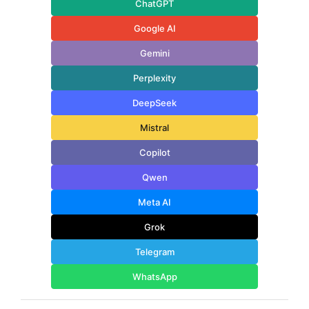
ChatGPT
Google AI
Gemini
Perplexity
DeepSeek
Mistral
Copilot
Qwen
Meta AI
Grok
Telegram
WhatsApp