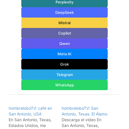
Perplexity
DeepSeek
Mistral
Copilot
Qwen
Meta AI
Grok
Telegram
WhatsApp
hombreloboTV: café en
hombreloboTV: San
San Antonio, USA
Antonio, Texas. El Álamo
En San Antonio, Texas,
Descarga el vídeo En
Estados Unidos, me
San Antonio, Texas,