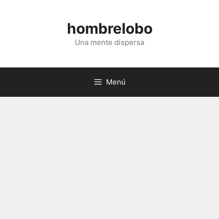
Saltar
al
hombrelobo
contenido
Una mente dispersa
Menú