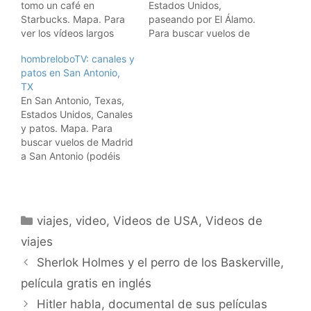
tomo un café en
Estados Unidos,
Starbucks. Mapa. Para
paseando por El Álamo.
ver los vídeos largos
Para buscar vuelos de
vete a hombreloboTV.
Madrid a San Antonio
hombreloboTV: canales y
Para ver todos los
(podéis cambiar las
patos en San Antonio,
vídeos diarios de
ciudades): Para ver los
TX
hombrelobo, vete a la
vídeos largos vete a
En San Antonio, Texas,
categoría de vídeos
hombreloboTV. Para ver
Estados Unidos, Canales
diarios.
todos los vídeos diarios
y patos. Mapa. Para
de hombrelobo, vete a la
buscar vuelos de Madrid
categoría de vídeos
a San Antonio (podéis
diarios.
cambiar las ciudades):
Para ver los vídeos
largos vete a
hombreloboTV. Para ver
Categorías
viajes
,
video
,
Videos de USA
,
Videos de
todos los vídeos diarios
de hombrelobo, vete a la
viajes
categoría de vídeos
Sherlok Holmes y el perro de los Baskerville,
diarios.
tagzaniapasteSan
película gratis en inglés
Antonio map - Tagzania
Hitler habla, documental de sus películas