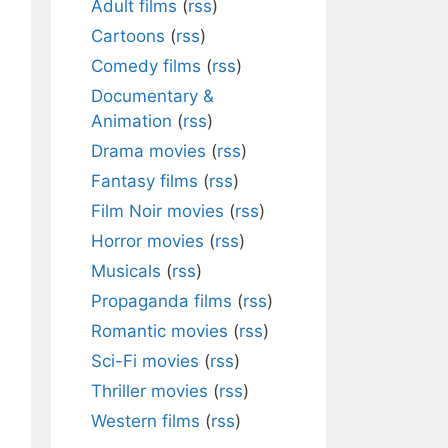
Adult films
(
rss
)
Cartoons
(
rss
)
Comedy films
(
rss
)
Documentary &
Animation
(
rss
)
Drama movies
(
rss
)
Fantasy films
(
rss
)
Film Noir movies
(
rss
)
Horror movies
(
rss
)
Musicals
(
rss
)
Propaganda films
(
rss
)
Romantic movies
(
rss
)
Sci-Fi movies
(
rss
)
Thriller movies
(
rss
)
Western films
(
rss
)