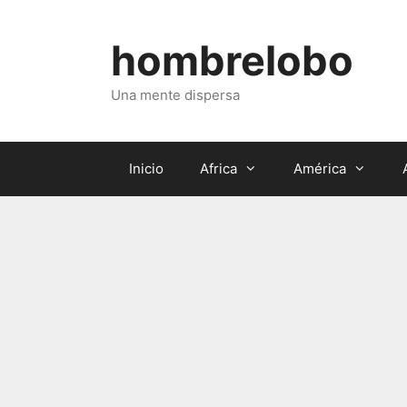
Saltar
al
hombrelobo
contenido
Una mente dispersa
Inicio
Africa
América