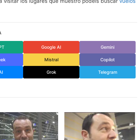
ía visitar los lugares que muestro podéis buscar
vuelos
A
PT
Google AI
Gemini
eek
Mistral
Copilot
AI
Grok
Telegram