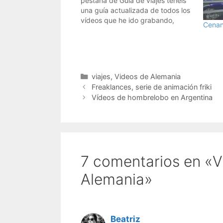
pestaña de Guía de viajes tenéis
una guía actualizada de todos los
vídeos que he ido grabando,
Cenan
organizados por país. En muchos
casos pongo el primer vídeo del
lugar o el que más me gusta, pero
hay más.…
Categorías
viajes
,
Videos de Alemania
Freaklances, serie de animación friki
Vídeos de hombrelobo en Argentina
7 comentarios en «
Alemania»
Beatriz