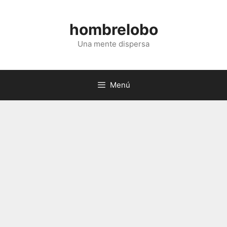
Saltar
al
hombrelobo
contenido
Una mente dispersa
Menú