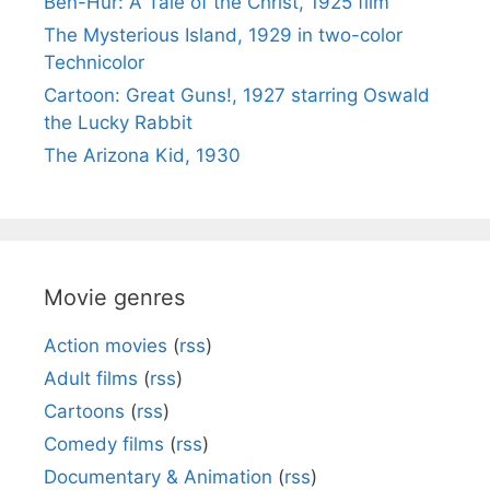
Ben-Hur: A Tale of the Christ, 1925 film
The Mysterious Island, 1929 in two-color
Technicolor
Cartoon: Great Guns!, 1927 starring Oswald
the Lucky Rabbit
The Arizona Kid, 1930
Movie genres
Action movies
(
rss
)
Adult films
(
rss
)
Cartoons
(
rss
)
Comedy films
(
rss
)
Documentary & Animation
(
rss
)