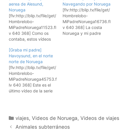
aerea de Alesund,
Navegando por Noruega
Noruega
[flv:http://blip.tv/file/get/
[flv:http://blip.tv/file/get/
Hombrelobo-
Hombrelobo-
MiPadreNoruega16736.fl
MiPadreNoruega11523.fl
v 640 368] La costa
v 640 368] Como os
Noruega y mi padre
contaba, estos vídeos
grabando los fiordos.
los está grabando mi
Insertar vídeo en tu
[Graba mi padre]
padre, y nos muestra un
página: Suscribiros a los
Havoysund, en el norte
crucero desde Bergen a
video feeds RSS:
norte de Noruega
Kirkenes en Noruega. En
Suscríbete a los vídeos
[flv:http://blip.tv/file/get/
este vídeo nos muestra
de viajes de hombrelobo
Hombrelobo-
Alesund, en Noruega, en
Para iPods y AppleTVs,
MiPadreNoruega45753.f
una vista impresionante
usad iTunes: Y para
lv 640 368] Este es el
de la ciudad. Y parece
suscribiros al videoblog
último vídeo de la serie
que sigue teniendo
con Miro, pulsad aquí:
de Noruega que publico
problemas con el viento.
Descarga el vídeo
de los grabados por mi
Insertar vídeo…
gratis…
padre. Espero que os
hayan gustado y que le
Categorías
viajes
,
Videos de Noruega
,
Videos de viajes
estéis dando en estos
momentos un fuerte
Animales subterráneos