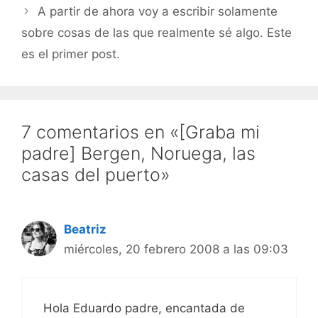
aplauso por haberse
A partir de ahora voy a escribir solamente
animado a colaborar en
un sitio que se llama
sobre cosas de las que realmente sé algo. Este
hombrelobo. Eso…
es el primer post.
7 comentarios en «[Graba mi
padre] Bergen, Noruega, las
casas del puerto»
Beatriz
miércoles, 20 febrero 2008 a las 09:03
Hola Eduardo padre, encantada de