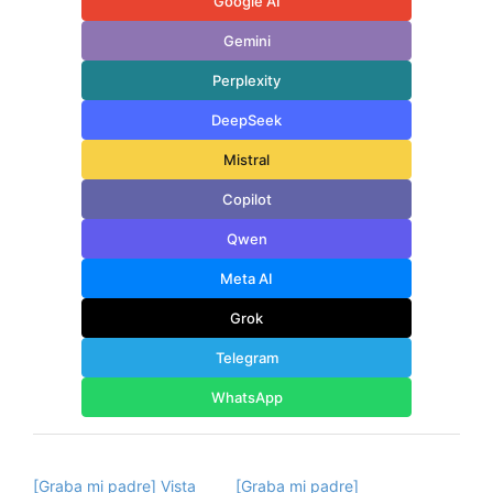
Google AI
Gemini
Perplexity
DeepSeek
Mistral
Copilot
Qwen
Meta AI
Grok
Telegram
WhatsApp
[Graba mi padre] Vista
[Graba mi padre]