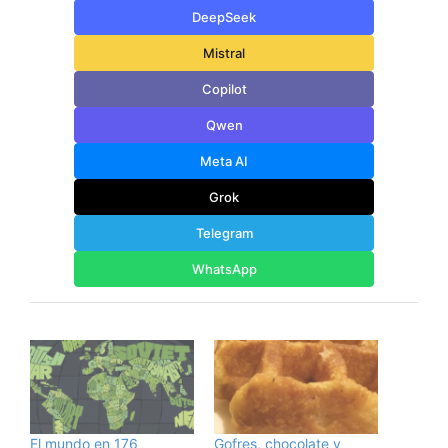
DeepSeek
Mistral
Copilot
Qwen
Meta AI
Grok
Telegram
WhatsApp
El mundo en 176
Gofres, chocolate y