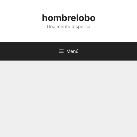
Saltar
al
hombrelobo
contenido
Una mente dispersa
Menú