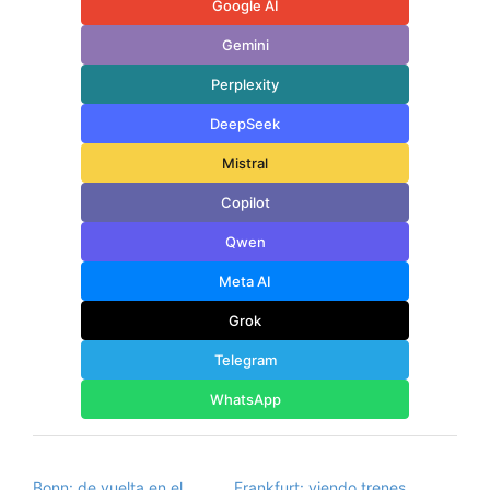
Google AI
Gemini
Perplexity
DeepSeek
Mistral
Copilot
Qwen
Meta AI
Grok
Telegram
WhatsApp
Bonn: de vuelta en el
Frankfurt: viendo trenes