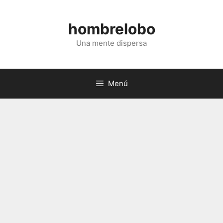
Saltar
al
hombrelobo
contenido
Una mente dispersa
Menú