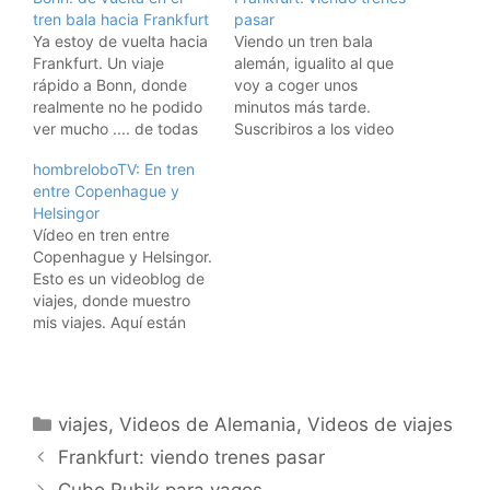
tren bala hacia Frankfurt
pasar
Ya estoy de vuelta hacia
Viendo un tren bala
Frankfurt. Un viaje
alemán, igualito al que
rápido a Bonn, donde
voy a coger unos
realmente no he podido
minutos más tarde.
ver mucho .... de todas
Suscribiros a los video
formas la ciudad me ha
feeds RSS: Suscríbete a
hombreloboTV: En tren
parecido bonita. Y el
los vídeos de viajes de
entre Copenhague y
tren bala espectacular.
hombrelobo Para iPods y
Helsingor
Suscribiros a los video
AppleTVs, usad iTunes: Y
Vídeo en tren entre
feeds RSS: Suscríbete a
para suscribiros al
Copenhague y Helsingor.
los vídeos de viajes de
videoblog con Miro,
Esto es un videoblog de
hombrelobo Para iPods
pulsad aquí: Descarga el
viajes, donde muestro
y…
vídeo gratis a tu…
mis viajes. Aquí están
todos los vídeos de los
viajes. Suscribiros a los
feeds RSS: Suscríbete a
los vídeos de viajes de
Categorías
viajes
,
Videos de Alemania
,
Videos de viajes
hombrelobo Para iPods y
AppleTVs, usad iTunes: Y
Frankfurt: viendo trenes pasar
para suscribiros al
Cubo Rubik para vagos