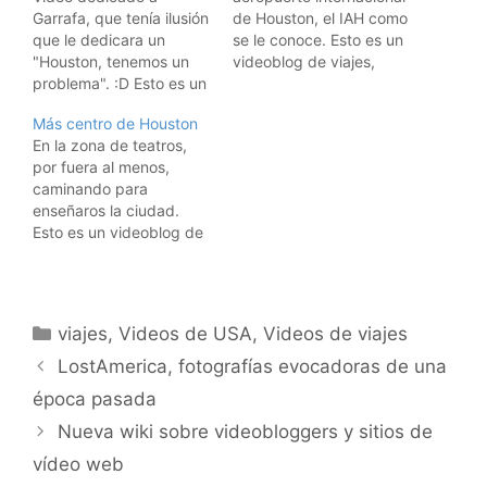
Garrafa, que tenía ilusión
de Houston, el IAH como
que le dedicara un
se le conoce. Esto es un
"Houston, tenemos un
videoblog de viajes,
problema". :D Esto es un
donde muestro mis
videoblog de viajes,
viajes. Aquí están todos
Más centro de Houston
donde muestro mis
los vídeos de los viajes.
En la zona de teatros,
viajes. Aquí están todos
Suscribiros a los feeds
por fuera al menos,
los vídeos de los viajes.
RSS: Suscríbete a los
caminando para
Suscribiros a los feeds
vídeos de viajes de
enseñaros la ciudad.
RSS: Suscríbete a los
hombrelobo Para iPods y
Esto es un videoblog de
vídeos de viajes de
AppleTVs, usad iTunes:…
viajes, donde muestro
hombrelobo Para iPods
mis viajes. Aquí están
y…
todos los vídeos de los
viajes. Suscribiros a los
Categorías
viajes
,
Videos de USA
,
Videos de viajes
feeds RSS: Suscríbete a
los vídeos de viajes de
LostAmerica, fotografías evocadoras de una
hombrelobo Para iPods y
época pasada
AppleTVs, usad…
Nueva wiki sobre videobloggers y sitios de
vídeo web