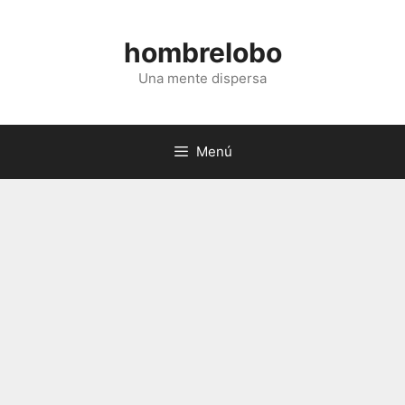
Saltar
al
hombrelobo
contenido
Una mente dispersa
Menú