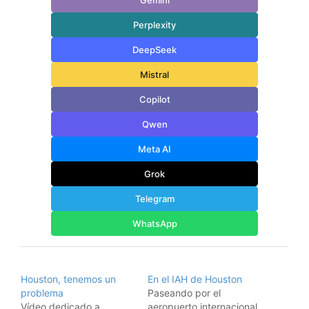
Perplexity
DeepSeek
Mistral
Copilot
Qwen
Meta AI
Grok
Telegram
WhatsApp
Houston, tenemos un
En el IAH de Houston
problema
Paseando por el
Vídeo dedicado a
aeropuerto internacional