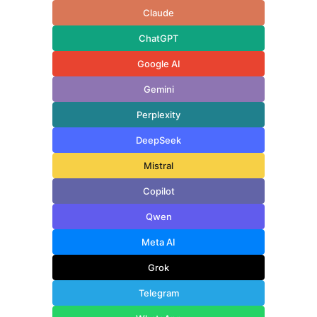
Claude
ChatGPT
Google AI
Gemini
Perplexity
DeepSeek
Mistral
Copilot
Qwen
Meta AI
Grok
Telegram