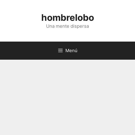
Saltar
al
hombrelobo
contenido
Una mente dispersa
Menú