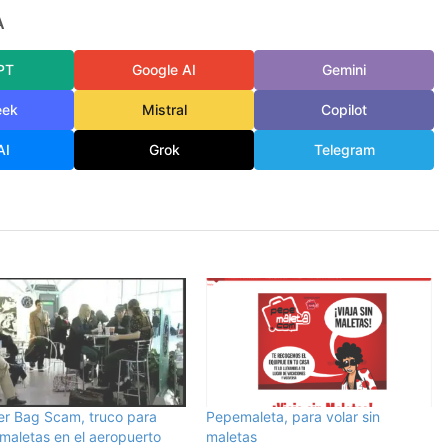
A
PT
Google AI
Gemini
eek
Mistral
Copilot
AI
Grok
Telegram
er Bag Scam, truco para
Pepemaleta, para volar sin
 maletas en el aeropuerto
maletas