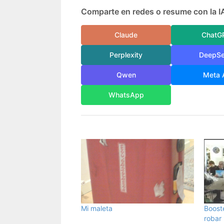
Comparte en redes o resume con la I
Claude
ChatG
Perplexity
DeepS
Qwen
Meta 
WhatsApp
Mi maleta
Boost
robar