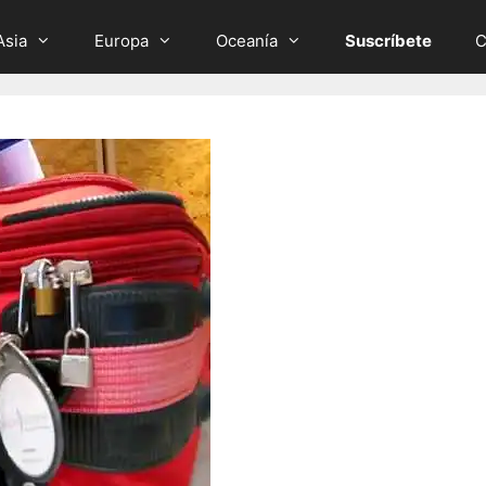
Asia
Europa
Oceanía
Suscríbete
C