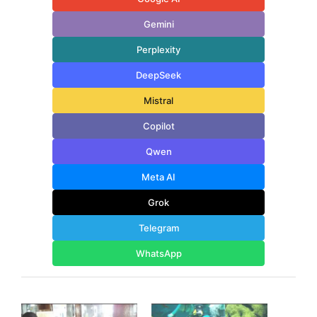
Gemini
Perplexity
DeepSeek
Mistral
Copilot
Qwen
Meta AI
Grok
Telegram
WhatsApp