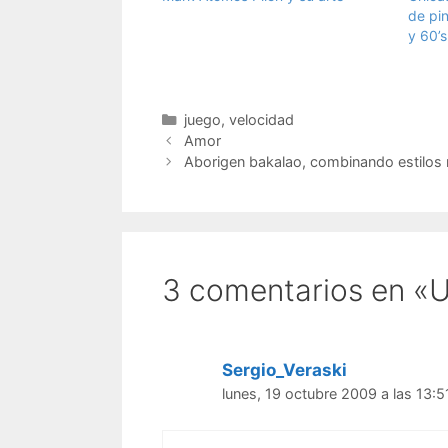
de pi
y 60’s
Categorías
juego
,
velocidad
Amor
Aborigen bakalao, combinando estilos
3 comentarios en «
Sergio_Veraski
lunes, 19 octubre 2009 a las 13:5