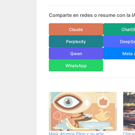
Comparte en redes o resume con la I
Claude
ChatG
Perplexity
DeepS
Qwen
Meta 
WhatsApp
Mark Atomos Pilon y su arte
Chicas