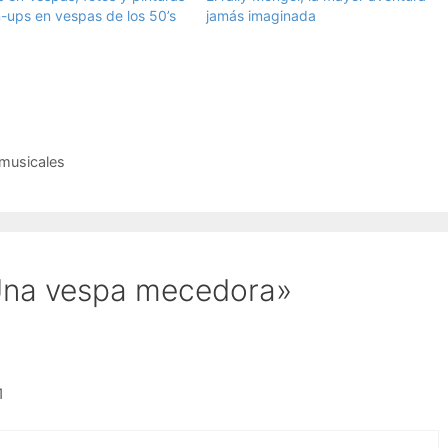
n-ups en vespas de los 50’s
jamás imaginada
 musicales
Una vespa mecedora»
1