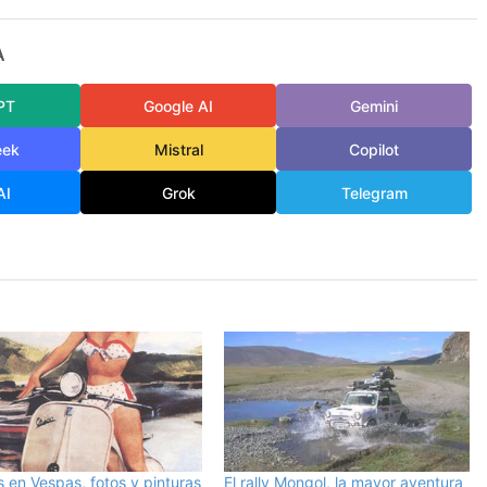
A
PT
Google AI
Gemini
eek
Mistral
Copilot
AI
Grok
Telegram
 en Vespas, fotos y pinturas
El rally Mongol, la mayor aventura