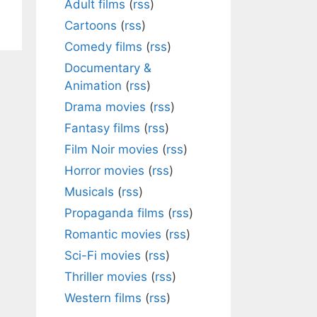
Adult films
(
rss
)
Cartoons
(
rss
)
Comedy films
(
rss
)
Documentary &
Animation
(
rss
)
Drama movies
(
rss
)
Fantasy films
(
rss
)
Film Noir movies
(
rss
)
Horror movies
(
rss
)
Musicals
(
rss
)
Propaganda films
(
rss
)
Romantic movies
(
rss
)
Sci-Fi movies
(
rss
)
Thriller movies
(
rss
)
Western films
(
rss
)