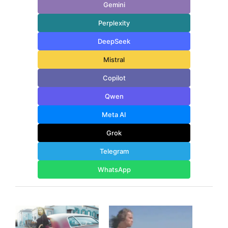
Gemini
Perplexity
DeepSeek
Mistral
Copilot
Qwen
Meta AI
Grok
Telegram
WhatsApp