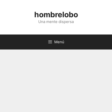
Saltar
al
hombrelobo
contenido
Una mente dispersa
Menú