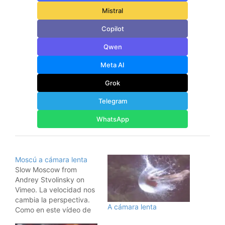
Mistral
Copilot
Qwen
Meta AI
Grok
Telegram
WhatsApp
Moscú a cámara lenta
Slow Moscow from
Andrey Stvolinsky on
Vimeo. La velocidad nos
cambia la perspectiva.
A cámara lenta
Como en este vídeo de
Moscú a cámara lenta.