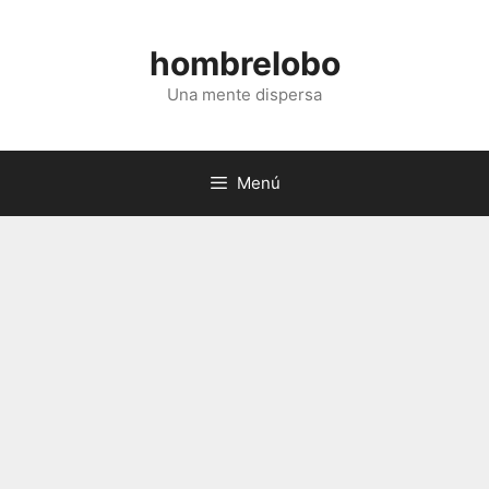
Saltar
al
hombrelobo
contenido
Una mente dispersa
Menú