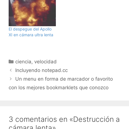
Precioso, visto en haha.
El despegue del Apollo
XI en cámara ultra lenta
Categorías
ciencia
,
velocidad
Incluyendo notepad.cc
Un menu en forma de marcador o favorito
con los mejores bookmarklets que conozco
3 comentarios en «Destrucción a
cámara lenta»