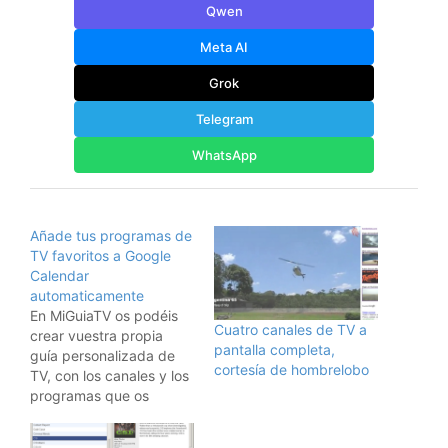
Qwen
Meta AI
Grok
Telegram
WhatsApp
Añade tus programas de
TV favoritos a Google
Calendar
automaticamente
En MiGuiaTV os podéis
Cuatro canales de TV a
crear vuestra propia
pantalla completa,
guía personalizada de
cortesía de hombrelobo
TV, con los canales y los
programas que os
gustan. Y en este post,
explican cómo hacer