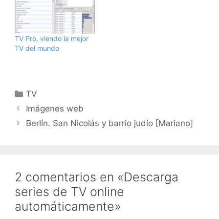
que vuestros programas
favoritos aparezcan
automáticamente en
vuestro Google
TV Pro, viendo la mejor
Calendar. Yo ya tengo
TV del mundo
puestos Bones y CSI Las
Vegas ..... :)
Categorías
TV
Imágenes web
Berlín. San Nicolás y barrio judío [Mariano]
2 comentarios en «Descarga
series de TV online
automáticamente»