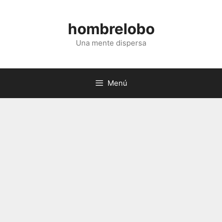
Saltar
al
hombrelobo
contenido
Una mente dispersa
Menú