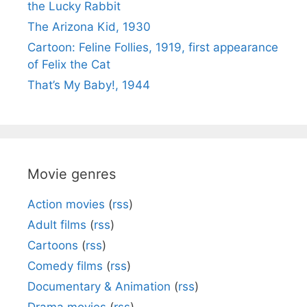
the Lucky Rabbit
The Arizona Kid, 1930
Cartoon: Feline Follies, 1919, first appearance
of Felix the Cat
That’s My Baby!, 1944
Movie genres
Action movies
(
rss
)
Adult films
(
rss
)
Cartoons
(
rss
)
Comedy films
(
rss
)
Documentary & Animation
(
rss
)
Drama movies
(
rss
)