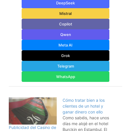
DeepSeek
Mistral
Copilot
Qwen
Meta AI
Grok
Telegram
WhatsApp
Cómo tratar bien a los
clientes de un hotel y
ganar dinero con ello
Como sabéis, hace unos
días me alojé en el hotel
Publicidad del Casino de
Burckin en Estambul. El