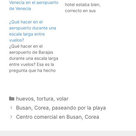
Venecia en el aeropuerto
hotel estaba bien,
de Venecia
correcto en sus
servicios,
¿Qué hacer en el
excelentemente situado
aeropuerto durante una
y a muy buen precio.
escala larga entre
Pero os quiero contar
vuelos?
algo que hicieron que
¿Qué hacer en el
me gustó mucho: Hice la
aeropuerto de Barajas
reserva por internet, y al
durante una escala larga
de un par de…
entre vuelos? Esa es la
pregunta que ha hecho
un usuario en el foro de
forocoches viajes. Y
entre las respuestas que
le dan hay auténticas
Categorías
huevos
,
tortura
,
volar
joyas, como por ejemplo:
Gratis tienes el tumbarte
Busan, Corea, paseando por la playa
en el suelo, ni wifi…
Centro comercial en Busan, Corea