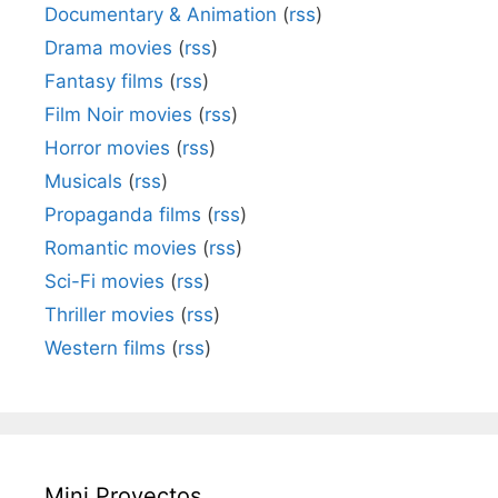
Documentary & Animation
(
rss
)
Drama movies
(
rss
)
Fantasy films
(
rss
)
Film Noir movies
(
rss
)
Horror movies
(
rss
)
Musicals
(
rss
)
Propaganda films
(
rss
)
Romantic movies
(
rss
)
Sci-Fi movies
(
rss
)
Thriller movies
(
rss
)
Western films
(
rss
)
Mini Proyectos