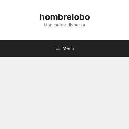
Saltar
al
hombrelobo
contenido
Una mente dispersa
Menú