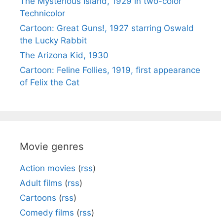
The Mysterious Island, 1929 in two-color
Technicolor
Cartoon: Great Guns!, 1927 starring Oswald
the Lucky Rabbit
The Arizona Kid, 1930
Cartoon: Feline Follies, 1919, first appearance
of Felix the Cat
Movie genres
Action movies
(
rss
)
Adult films
(
rss
)
Cartoons
(
rss
)
Comedy films
(
rss
)