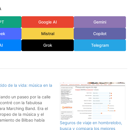
A
PT
Google AI
Gemini
eek
Mistral
Copilot
AI
Grok
Telegram
tido de la vida: música en la
ando un paseo por la calle
contré con la fabulosa
ra Marching Band. Era el
ropeo de la música y el
amiento de Bilbao había
Seguros de viaje en hombrelobo,
do acercar la música a la
busca y compara los mejores