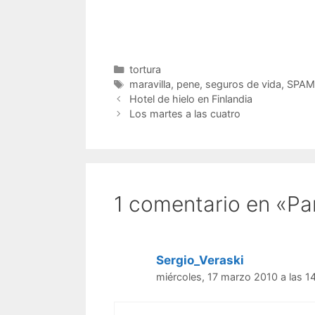
calle.
que ma
banda
…
Categorías
tortura
Etiquetas
maravilla
,
pene
,
seguros de vida
,
SPAM
Hotel de hielo en Finlandia
Los martes a las cuatro
1 comentario en «Par
Sergio_Veraski
miércoles, 17 marzo 2010 a las 1