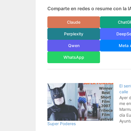
Comparte en redes o resume con la I
Claude
ChatG
Perplexity
DeepS
Qwen
Meta 
WhatsApp
El sen
calle
Ayer d
me en
Marma
día Eu
Ayunt
Super Poderes
decidi