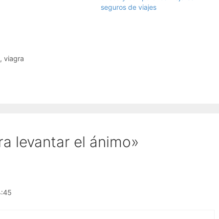
 Mil hurras por la iniciativa,
seguros de viajes
ravilla encontrar esta
 que me alegró el corazón.
,
viagra
a levantar el ánimo»
4:45