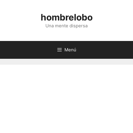
Saltar
al
hombrelobo
contenido
Una mente dispersa
Menú