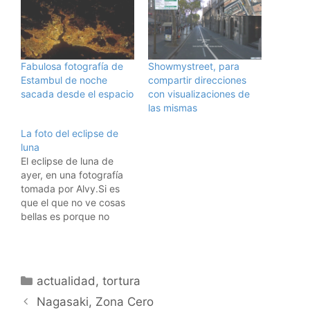
Fabulosa fotografía de
Showmystreet, para
Estambul de noche
compartir direcciones
sacada desde el espacio
con visualizaciones de
las mismas
La foto del eclipse de
luna
El eclipse de luna de
ayer, en una fotografía
tomada por Alvy.Si es
que el que no ve cosas
bellas es porque no
quiere .... todos a aullar
lobeznos ... (ya se que
estos comentarios tontos
me hacen perder
Categorías
actualidad
,
tortura
lectores, pero qué
queréis, a estas alturas
Nagasaki, Zona Cero