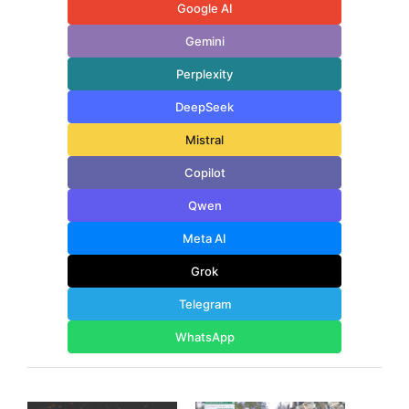
Google AI
Gemini
Perplexity
DeepSeek
Mistral
Copilot
Qwen
Meta AI
Grok
Telegram
WhatsApp