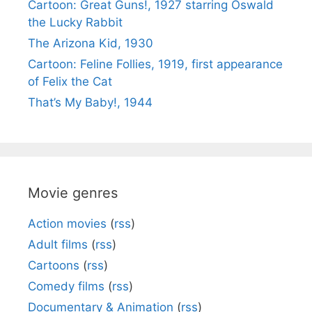
Cartoon: Great Guns!, 1927 starring Oswald
the Lucky Rabbit
The Arizona Kid, 1930
Cartoon: Feline Follies, 1919, first appearance
of Felix the Cat
That’s My Baby!, 1944
Movie genres
Action movies
(
rss
)
Adult films
(
rss
)
Cartoons
(
rss
)
Comedy films
(
rss
)
Documentary & Animation
(
rss
)