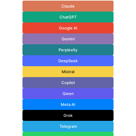
Claude
ChatGPT
Google AI
Gemini
Perplexity
DeepSeek
Mistral
Copilot
Qwen
Meta AI
Grok
Telegram