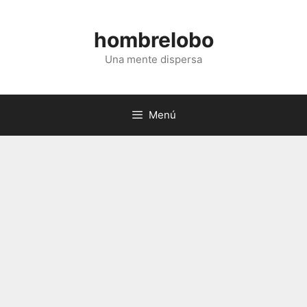
Saltar
al
hombrelobo
contenido
Una mente dispersa
Menú