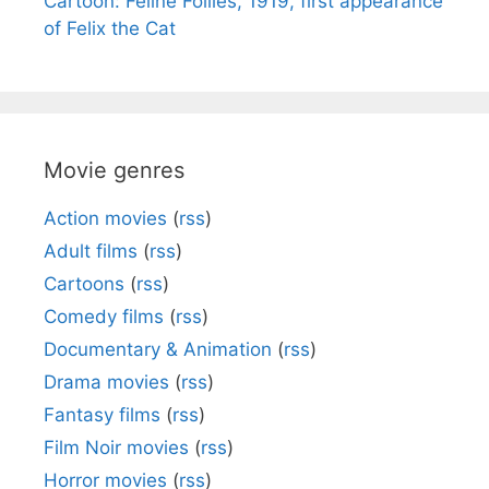
Cartoon: Feline Follies, 1919, first appearance
of Felix the Cat
Movie genres
Action movies
(
rss
)
Adult films
(
rss
)
Cartoons
(
rss
)
Comedy films
(
rss
)
Documentary & Animation
(
rss
)
Drama movies
(
rss
)
Fantasy films
(
rss
)
Film Noir movies
(
rss
)
Horror movies
(
rss
)