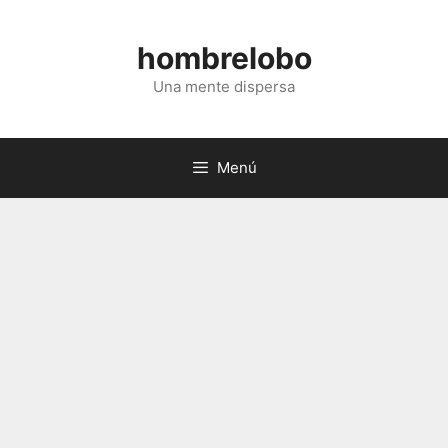
Saltar
al
hombrelobo
contenido
Una mente dispersa
Menú