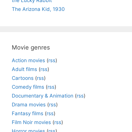
the Lucky Rabbit
The Arizona Kid, 1930
Movie genres
Action movies
(
rss
)
Adult films
(
rss
)
Cartoons
(
rss
)
Comedy films
(
rss
)
Documentary & Animation
(
rss
)
Drama movies
(
rss
)
Fantasy films
(
rss
)
Film Noir movies
(
rss
)
Horror movies
(
rss
)