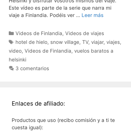
Helsinki y disfrutar vosotros mismos del viaje.
Este vídeo es parte de la serie que narra mi
viaje a Finlandia. Podéis ver …
Leer más
Categorías
Videos de Finlandia
,
Videos de viajes
Etiquetas
hotel de hielo
,
snow village
,
TV
,
viajar
,
viajes
,
video
,
Videos de Finlandia
,
vuelos baratos a
helsinki
3 comentarios
Enlaces de afiliado:
Productos que uso (recibo comisión y a ti te
cuesta igual):