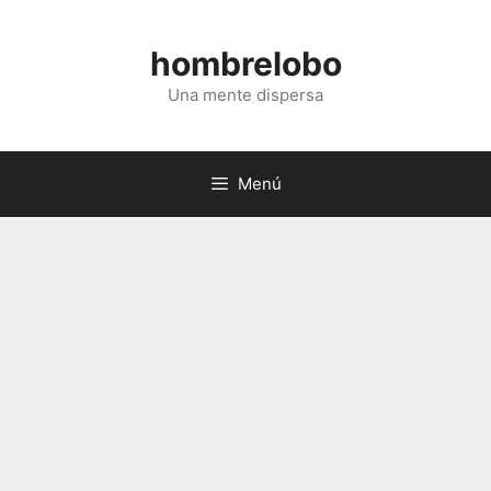
Saltar
al
hombrelobo
contenido
Una mente dispersa
Menú