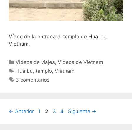
Vídeo de la entrada al templo de Hua Lu,
Vietnam.
Categorías
Videos de viajes
,
Videos de Vietnam
Etiquetas
Hua Lu
,
templo
,
Vietnam
3 comentarios
Página
Página
Página
Página
←
Anterior
1
2
3
4
Siguiente
→