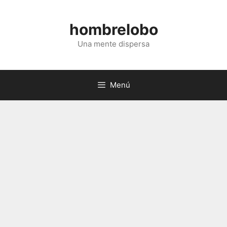
Saltar
al
hombrelobo
contenido
Una mente dispersa
Menú