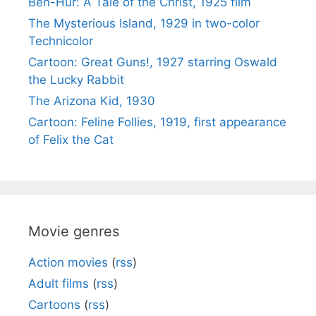
Ben-Hur: A Tale of the Christ, 1925 film
The Mysterious Island, 1929 in two-color
Technicolor
Cartoon: Great Guns!, 1927 starring Oswald
the Lucky Rabbit
The Arizona Kid, 1930
Cartoon: Feline Follies, 1919, first appearance
of Felix the Cat
Movie genres
Action movies
(
rss
)
Adult films
(
rss
)
Cartoons
(
rss
)