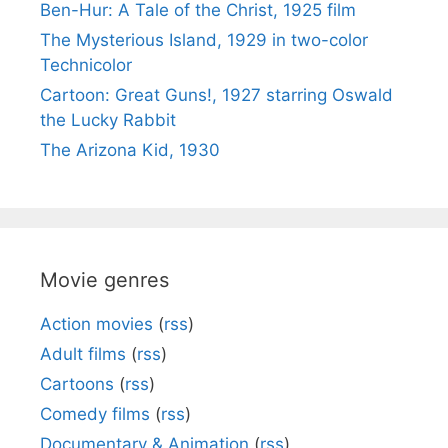
Ben-Hur: A Tale of the Christ, 1925 film
The Mysterious Island, 1929 in two-color
Technicolor
Cartoon: Great Guns!, 1927 starring Oswald
the Lucky Rabbit
The Arizona Kid, 1930
Movie genres
Action movies
(
rss
)
Adult films
(
rss
)
Cartoons
(
rss
)
Comedy films
(
rss
)
Documentary & Animation
(
rss
)