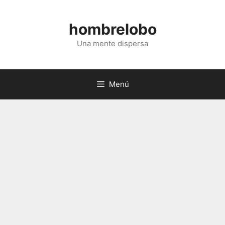
Saltar
al
hombrelobo
contenido
Una mente dispersa
Menú