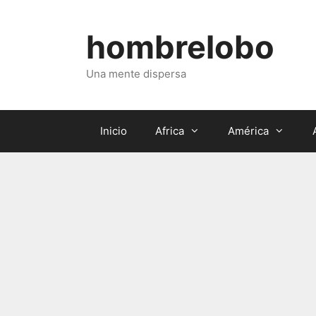
Saltar
al
hombrelobo
contenido
Una mente dispersa
Inicio
Africa
América