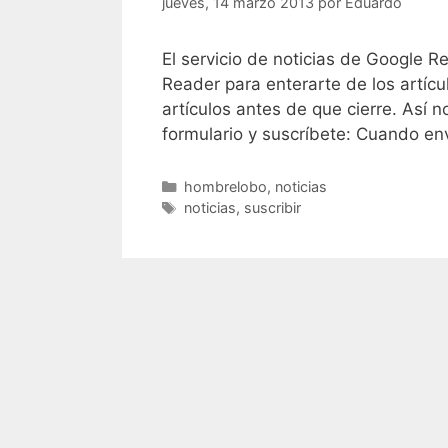
jueves, 14 marzo 2013
por
Eduardo
El servicio de noticias de Google R
Reader para enterarte de los artícul
artículos antes de que cierre. Así
formulario y suscríbete: Cuando env
Categorías
hombrelobo
,
noticias
Etiquetas
noticias
,
suscribir