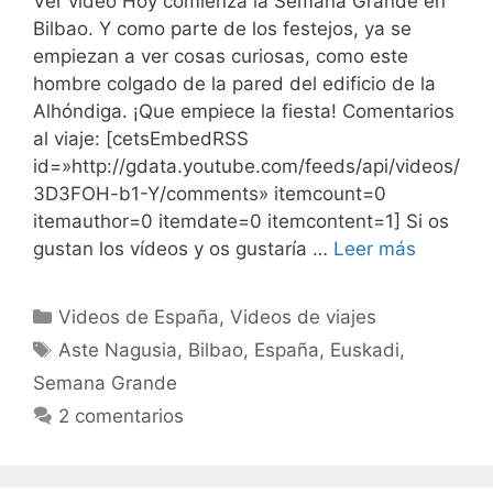
Ver vídeo Hoy comienza la Semana Grande en
Bilbao. Y como parte de los festejos, ya se
empiezan a ver cosas curiosas, como este
hombre colgado de la pared del edificio de la
Alhóndiga. ¡Que empiece la fiesta! Comentarios
al viaje: [cetsEmbedRSS
id=»http://gdata.youtube.com/feeds/api/videos/
3D3FOH-b1-Y/comments» itemcount=0
itemauthor=0 itemdate=0 itemcontent=1] Si os
gustan los vídeos y os gustaría …
Leer más
Categorías
Videos de España
,
Videos de viajes
Etiquetas
Aste Nagusia
,
Bilbao
,
España
,
Euskadi
,
Semana Grande
2 comentarios