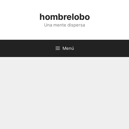
Saltar
al
hombrelobo
contenido
Una mente dispersa
Menú