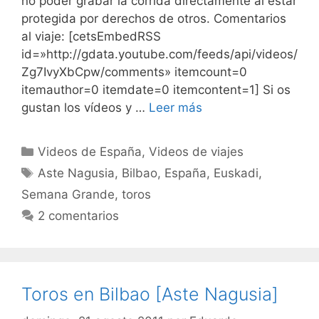
no poder grabar la corrida directamente al estar
protegida por derechos de otros. Comentarios
al viaje: [cetsEmbedRSS
id=»http://gdata.youtube.com/feeds/api/videos/
Zg7IvyXbCpw/comments» itemcount=0
itemauthor=0 itemdate=0 itemcontent=1] Si os
gustan los vídeos y …
Leer más
Categorías
Videos de España
,
Videos de viajes
Etiquetas
Aste Nagusia
,
Bilbao
,
España
,
Euskadi
,
Semana Grande
,
toros
2 comentarios
Toros en Bilbao [Aste Nagusia]