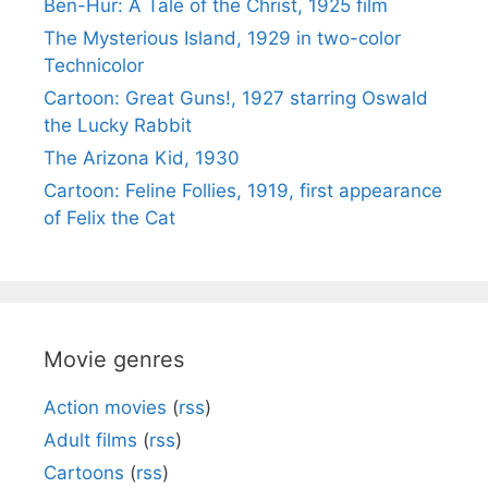
Ben-Hur: A Tale of the Christ, 1925 film
The Mysterious Island, 1929 in two-color
Technicolor
Cartoon: Great Guns!, 1927 starring Oswald
the Lucky Rabbit
The Arizona Kid, 1930
Cartoon: Feline Follies, 1919, first appearance
of Felix the Cat
Movie genres
Action movies
(
rss
)
Adult films
(
rss
)
Cartoons
(
rss
)